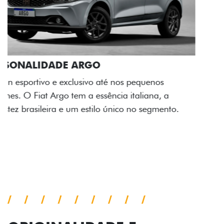
ACABAMENTO E DESIGN INTERNO
A flag italiana e o novo logo Fiat também aparecem
no interior do carro, que possui acabamento
impecável e detalhes escurecidos.
Próximo
Previous
Next
Conjunto de luzes