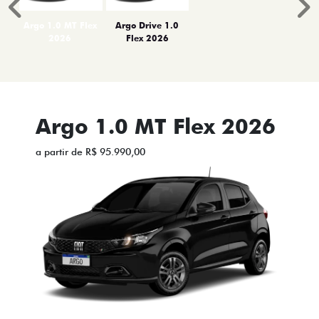
Anterior
P
Argo 1.0 MT Flex
Argo Drive 1.0
2026
Flex 2026
Argo 1.0 MT Flex 2026
a partir de R$ 95.990,00