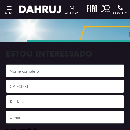
MENU
WHATSAPP
CONTATO
ESTOU INTERESSADO
Versão escolhida