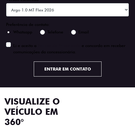
Preferência de contato:
Whatsapp
Telefone
Email
Li e aceito a
Política de Privacidade
e concordo em receber
comunicações da concessionária.
ENTRAR EM CONTATO
VISUALIZE O
VEÍCULO EM
360°