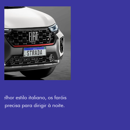
O VERDADEIRO 5 LUGARES E 4
PORTAS
Todo mundo pode viajar confortável na Fiat Strada,
que conta com cabine dupla de 5 lugares e 4 portas.
Próximo