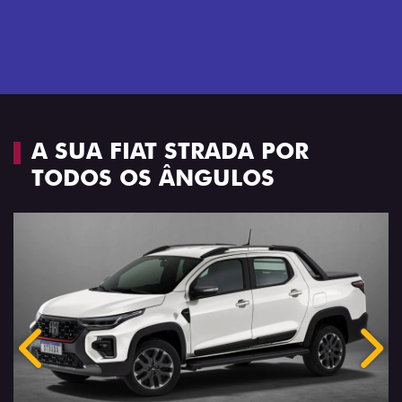
Previous
Next
Espaço e conforto
A SUA FIAT STRADA POR
TODOS OS ÂNGULOS
Anterior
Próx