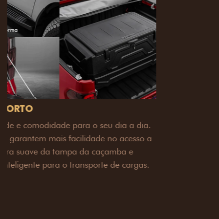
PACK OFF-ROAD
Prepare sua picape para qualquer desafio. O Pack
off-road combina engate de reboque para até 3,5
toneladas, alargadores de para-lamas e overbumper,
oferecendo mais capacidade de reboque, proteção
extra para a carroceria e um visual ainda mais
imponente para enfrentar qualquer terreno com
confiança.