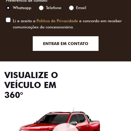
Preferência de contato:
Whatsapp
Telefone
Email
Li e aceito a
Política de Privacidade
e concordo em receber
comunicações da concessionária.
ENTRAR EM CONTATO
VISUALIZE O
VEÍCULO EM
360°