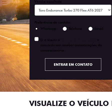
Versão escolhida
Preferência de contato:
Whatsapp
Telefone
Email
Li e aceito a
Política de Privacidade
e
concordo em receber comunicações da
concessionária.
ENTRAR EM CONTATO
VISUALIZE O VEÍCULO 