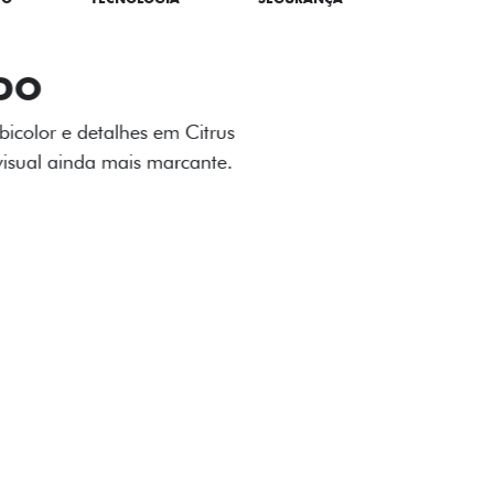
TILIZADOS
apô e nas laterais reforçam a identidade
á de comemorativa.
 série