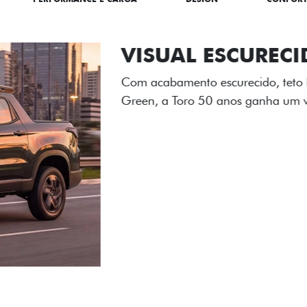
ADESIVOS ES
Os adesivos aplicados no c
única dessa edição para l
Próximo
Previous
Next
Tecnologia de