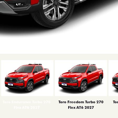
erior
Toro Endurance Turbo 270
Toro Freedom Turbo 270
To
Flex AT6 2027
Flex AT6 2027