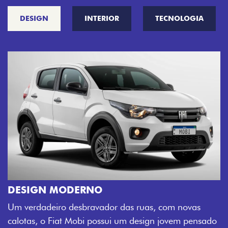
DESIGN
INTERIOR
TECNOLOGIA
CINCO OPÇÕES DE CORES
O Fiat Mobi tem sempre uma opção de cor que é a
do
sua cara. Escolha entre o Preto Vulcano, Vermelho