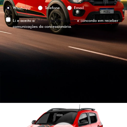
Preferência de contato:
Whatsapp
Telefone
Email
Li e aceito a
Política de Privacidade
e concordo em receber
comunicações da concessionária.
ENTRAR EM CONTATO
VISUALIZE O
VEÍCULO EM
360°