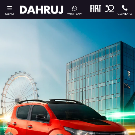
MENU
WHATSAPP
CONTATO
ESTOU INTERESSADO
Versão escolhida