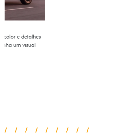
ADESIVOS ESTILIZADOS
Os adesivos aplicados no capô e nas laterais
reforçam a identidade única dessa edição para lá de
comemorativa.
Próximo
Previous
Next
Tecnologia de série
A SUA TORO POR TODOS OS
ÂNGULOS