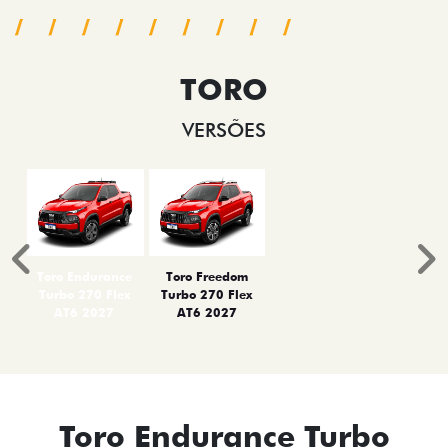
TORO
VERSÕES
Anterior
P
Toro Endurance
Toro Freedom
Turbo 270 Flex
Turbo 270 Flex
AT6 2027
AT6 2027
Toro Endurance Turbo