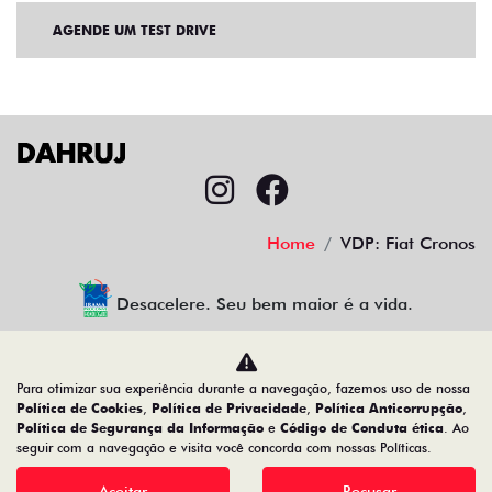
AGENDE UM TEST DRIVE
Home
VDP: Fiat Cronos
Desacelere. Seu bem maior é a vida.
Para otimizar sua experiência durante a navegação, fazemos uso de nossa
CMJ Comércio de Veículos Ltda
Política de Cookies
,
Política de Privacidade
,
Política Anticorrupção
,
Política de Segurança da Informação
e
Código de Conduta ética
. Ao
05.026.792/0024-83
seguir com a navegação e visita você concorda com nossas Políticas.
Aceitar
Recusar