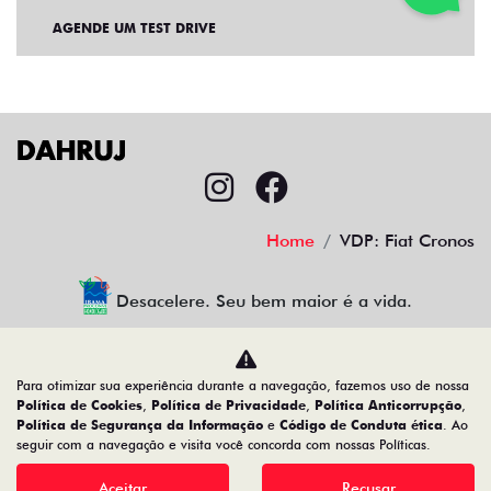
AGENDE UM TEST DRIVE
Home
VDP: Fiat Cronos
Desacelere. Seu bem maior é a vida.
Para otimizar sua experiência durante a navegação, fazemos uso de nossa
CMJ Comércio de Veículos Ltda
Política de Cookies
,
Política de Privacidade
,
Política Anticorrupção
,
Política de Segurança da Informação
e
Código de Conduta ética
. Ao
05.026.792/0024-83
seguir com a navegação e visita você concorda com nossas Políticas.
Aceitar
Recusar