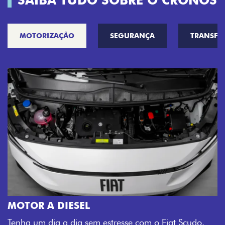
SAIBA TUDO SOBRE O CRONOS
MOTORIZAÇÃO
SEGURANÇA
TRANSF
MOTOR A DIESEL
Tenha um dia a dia sem estresse com o Fiat Scudo.