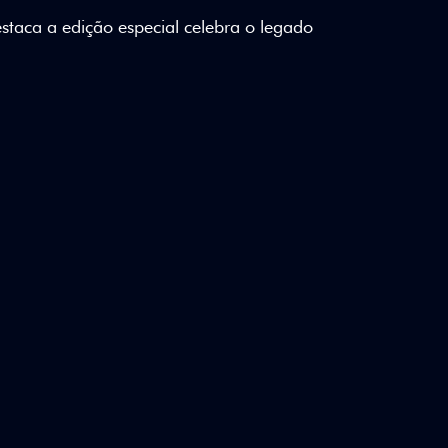
lizados e detalhes em Citrus Green criam
a.
ico