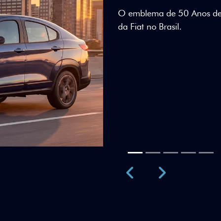
Teto bicolor, adesivos esti
uma identidade visual únic
Próximo
Previous
Next
Teto Panorâm