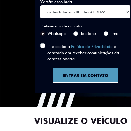
Versão escolhida
Preferência de contato:
Whatsapp
Telefone
Email
Li e aceito a
Política de Privacidade
e
concordo em receber comunicações da
concessionária.
ENTRAR EM CONTATO
VISUALIZE O VEÍCULO 