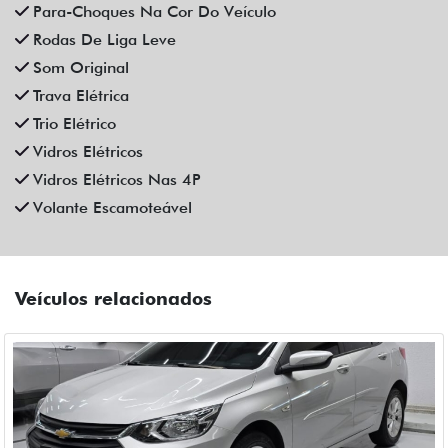
CHEVROLET
CHEVROLET ONIX 1.0 FLEX MANUAL 4P 2023
Fiat Dahruj
Campinas
R$ 72.990,00
44.000 km
2022/2023
Mais informações
Compartilhe
CHEVROLET
CHEVROLET ONIX 1.0 TURBO FLEX LTZ AUTOMATICO 4P