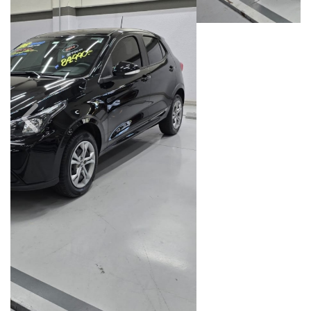
Câmbio
Combustível
Manual
Flex
Quilometragem
Ano/Modelo
17.000km
2025/2026
Cor
Final Da Placa
Preto
XXX1E07
Fiat Dahruj
Avenida Orosimbo Maia, 1150, Loja A, Cambuí
Campinas / São Paulo