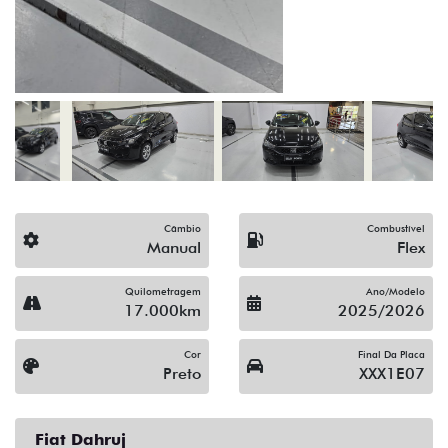
(19) 3512-9638
Solicitar proposta
Alguma dúvida ou sugestão? Escreva aqui.
Financiamento?