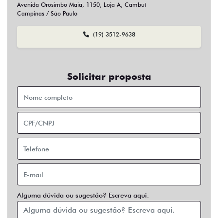
Sim
Não
Usar veículo usado como parte do pagamento?
Sim
Não
Preferência de contato:
Whatsapp
Telefone
Email
Entrar em contato
Opcionais
Abs
Air Bag
Air Bag Duplo