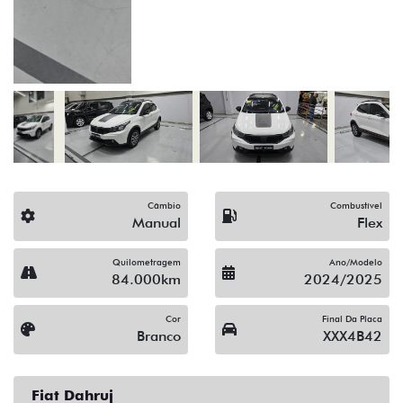
(19) 3512-9638
Solicitar proposta
Alguma dúvida ou sugestão? Escreva aqui.
Financiamento?