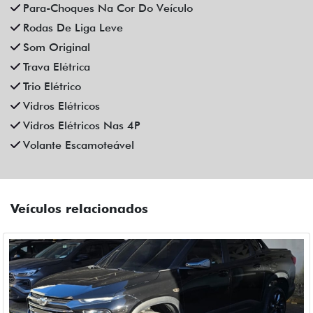
CHEVROLET
CHEVROLET MONTANA 1.2 TURBO FLEX PREMIER
AUTOMATICO 4P 2023
Fiat Dahruj
Campinas
R$ 109.990,00
52.000 km
2023/2023
Mais informações
Compartilhe
CHEVROLET