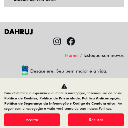
Home
Estoque seminovos
Desacelere. Seu bem maior é a vida.
Para otimizar sua experiência durante a navegação, fazemos uso de nossa
CMJ Comércio de Veículos Ltda
Política de Cookies
,
Política de Privacidade
,
Política Anticorrupção
,
Política de Segurança da Informação
e
Código de Conduta ética
. Ao
05.026.792/0024-83
seguir com a navegação e visita você concorda com nossas Políticas.
Aceitar
Recusar
Desenvolvido pela DEALERSPACE ® Direitos Reservados.