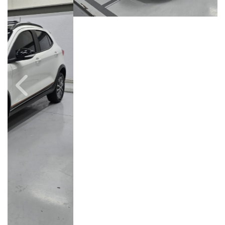
Câmbio
Combustível
Manual
Flex
Quilometragem
Ano/Modelo
84.000km
2024/2025
Cor
Final Da Placa
Branco
XXX4B42
Fiat Dahruj
Avenida Orosimbo Maia, 1150, Loja A, Cambuí
Campinas / São Paulo