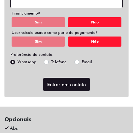
Air Bag Duplo E Lateral
Alarme
Ar Condicionado
Ar Quente
Bluetooth
Chave Reserva
Comandos No Volante
Câmera De Ré
Desembaçador Traseiro
Direção Assistida
Distribuição Eletrônica De Frenagem
Farol De Led
Farol De Neblina
Limpador Traseiro
Para-Choques Na Cor Do Veículo
Rodas De Liga Leve