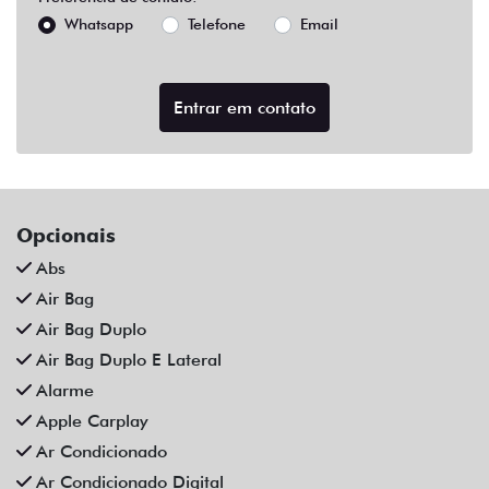
Abs
Air Bag
Air Bag Duplo
Air Bag Duplo E Lateral
Alarme
Apple Carplay
Ar Condicionado
Ar Condicionado Digital
Ar Quente
Bancos Em Couro
Bluetooth
Central Multimídia
Central Multimídia Bluetooth
Chave Presencial
Chave Reserva
Comandos No Volante