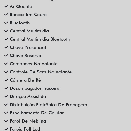
Controle De Som No Volante
Câmera De Ré
Desembaçador Traseiro
Direção Assistida
Distribuição Eletrônica De Frenagem
Espelhamento De Celular
Farol De Neblina
Faróis Full Led
Freio De Mão Eletrônico
Gps
Limpador Traseiro
Para-Choques Na Cor Do Veículo
Partida Remota
Pintura Metálica
Retrovisores Elétricos
Rodas De Liga Leve