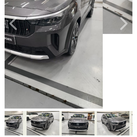
Câmbio
Combustível
Automático
Híbrido
Quilometragem
Ano/Modelo
20km
2025/2026
Cor
Final Da Placa
Cinza
XXX8H53