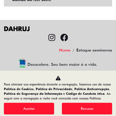
Home
Estoque seminovos
Desacelere. Seu bem maior é a vida.
Para otimizar sua experiência durante a navegação, fazemos uso de nossa
CMJ Comércio de Veículos Ltda
Política de Cookies
,
Política de Privacidade
,
Política Anticorrupção
,
Política de Segurança da Informação
e
Código de Conduta ética
. Ao
05.026.792/0024-83
seguir com a navegação e visita você concorda com nossas Políticas.
Aceitar
Recusar
Desenvolvido pela DEALERSPACE ® Direitos Reservados.