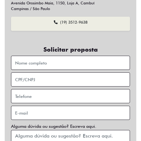
Sim
Não
Usar veículo usado como parte do pagamento?
Sim
Não
Preferência de contato:
Whatsapp
Telefone
Email
Entrar em contato
Opcionais
Abs
Air Bag
Air Bag Duplo