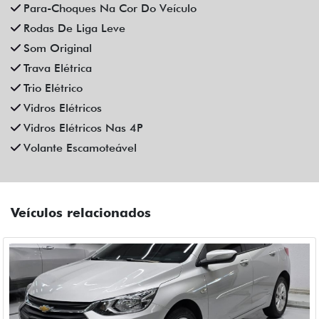
CHEVROLET
CHEVROLET ONIX 1.0 FLEX MANUAL 4P 2023
Fiat Dahruj
Campinas
R$ 72.990,00
44.000 km
2022/2023
Mais informações
Compartilhe
CHEVROLET
CHEVROLET ONIX 1.0 TURBO FLEX PLUS LTZ AUTOMATICO