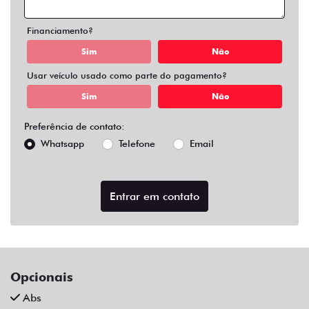
Air Bag Duplo E Lateral
Alarme
Ar Condicionado
Ar Quente
Bluetooth
Chave Reserva
Comandos No Volante
Câmera De Ré
Desembaçador Traseiro
Direção Assistida
Distribuição Eletrônica De Frenagem
Farol De Led
Farol De Neblina
Limpador Traseiro
Para-Choques Na Cor Do Veículo
Rodas De Liga Leve