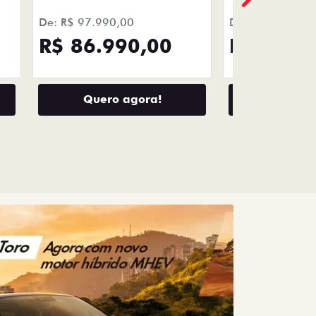
De: R$ 97.990,00
De: R$ 115.990
R$ 86.990,00
R$ 108.
Quero agora!
Quero 