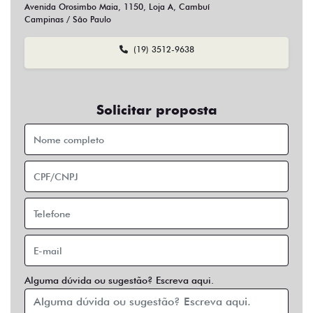
Sim
Não
Usar veículo usado como parte do pagamento?
Sim
Não
Preferência de contato:
Whatsapp
Telefone
Email
Entrar em contato
Opcionais
Abs
Air Bag
Air Bag Duplo