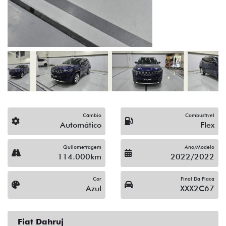
(19) 3512-9638
Solicitar proposta
Alguma dúvida ou sugestão? Escreva aqui.
Financiamento?