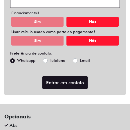
Air Bag Duplo E Lateral
Alarme
Ar Condicionado
Ar Quente
Bluetooth
Chave Reserva
Comandos No Volante
Câmera De Ré
Desembaçador Traseiro
Direção Assistida
Distribuição Eletrônica De Frenagem
Farol De Led
Farol De Neblina
Limpador Traseiro
Para-Choques Na Cor Do Veículo
Pintura Metálica