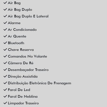
Rodas De Liga Leve
Som Original
Trava Elétrica
Trio Elétrico
Vidros Elétricos
Vidros Elétricos Nas 4P
Volante Escamoteável
Veículos relacionados
Compartilhe