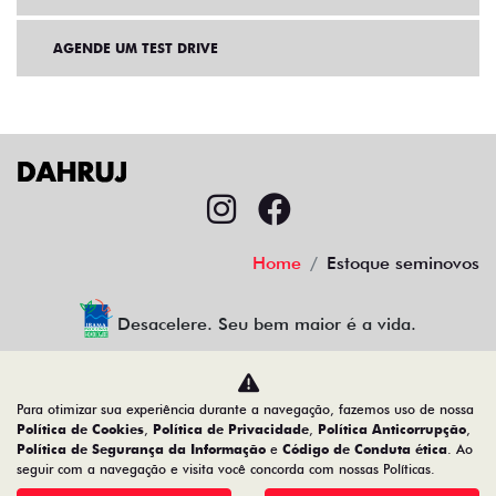
AGENDE UM TEST DRIVE
Home
Estoque seminovos
Desacelere. Seu bem maior é a vida.
Para otimizar sua experiência durante a navegação, fazemos uso de nossa
CMJ Comércio de Veículos Ltda
Política de Cookies
,
Política de Privacidade
,
Política Anticorrupção
,
Política de Segurança da Informação
e
Código de Conduta ética
. Ao
05.026.792/0024-83
seguir com a navegação e visita você concorda com nossas Políticas.