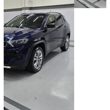
Câmbio
Combustível
Automático
Flex
Quilometragem
Ano/Modelo
114.000km
2022/2022
Cor
Final Da Placa
Azul
XXX2C67
Fiat Dahruj
Avenida Orosimbo Maia, 1150, Loja A, Cambuí
Campinas / São Paulo