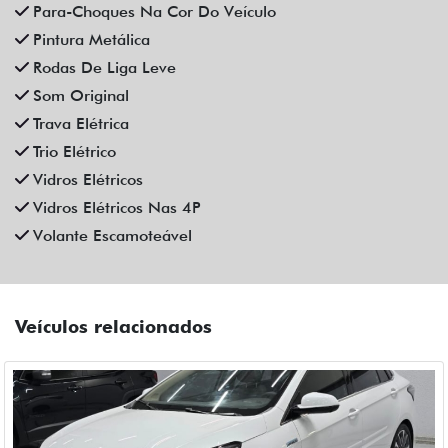
CAOA CHERY
CAOA CHERY ARRIZO 6 PRO 1.5 TCI FLEX HYBRID MAX
DRIVE CVT HIBRIDO 4P AUTOMATICO 2025
Fiat Dahruj
Campinas
R$ 129.990,00
6.400 km
2024/2025
Mais informações
Compartilhe