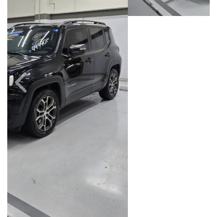
Câmbio
Combustível
Automático
Flex
Quilometragem
Ano/Modelo
88.000km
2022/2022
Cor
Final Da Placa
Preto
XXX6G22
Fiat Dahruj
Avenida Orosimbo Maia, 1150, Loja A, Cambuí
Campinas / São Paulo