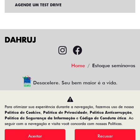
AGENDE UM TEST DRIVE
Home
Estoque seminovos
Desacelere. Seu bem maior é a vida.
Para otimizar sua experiência durante a navegação, fazemos uso de nossa
CMJ Comércio de Veículos Ltda
Política de Cookies
,
Política de Privacidade
,
Política Anticorrupção
,
Política de Segurança da Informação
e
Código de Conduta ética
. Ao
05.026.792/0024-83
seguir com a navegação e visita você concorda com nossas Políticas.
Aceitar
Recusar
Desenvolvido pela DEALERSPACE ® Direitos Reservados.