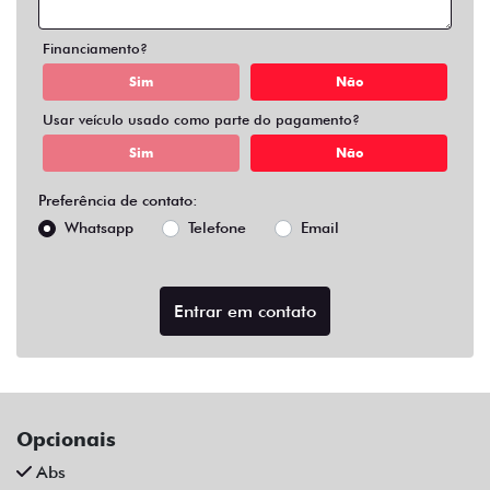
Air Bag Duplo E Lateral
Alarme
Ar Condicionado
Ar Quente
Bluetooth
Chave Reserva
Comandos No Volante
Câmera De Ré
Desembaçador Traseiro
Direção Assistida
Distribuição Eletrônica De Frenagem
Farol De Led
Farol De Neblina
Limpador Traseiro
Para-Choques Na Cor Do Veículo
Rodas De Liga Leve