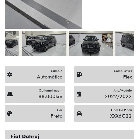
(19) 3512-9638
Solicitar proposta
Alguma dúvida ou sugestão? Escreva aqui.
Financiamento?