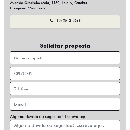
Sim
Não
Usar veículo usado como parte do pagamento?
Sim
Não
Preferência de contato:
Whatsapp
Telefone
Email
Entrar em contato
Opcionais
Abs
Air Bag
Air Bag Duplo