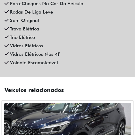
CAOA CHERY
CAOA CHERY TIGGO 5X PRO 1.5 TCI FLEX HYBRID CVT 4P
AUTOMATICO 2023
Fiat Dahruj
Campinas
R$ 111.990,00
90.000 km
2022/2023
Mais informações
Compartilhe
CHEVROLET