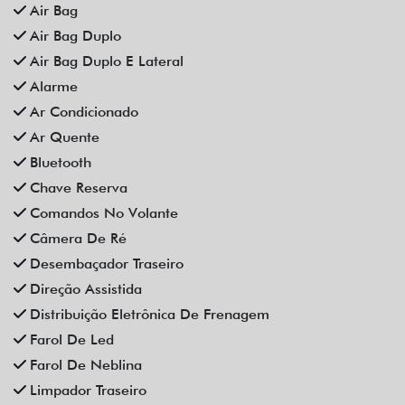
Rodas De Liga Leve
Som Original
Trava Elétrica
Trio Elétrico
Vidros Elétricos
Vidros Elétricos Nas 4P
Volante Escamoteável
Veículos relacionados
Compartilhe