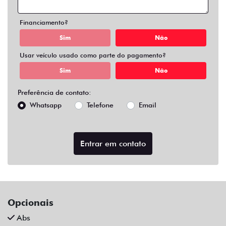
Air Bag Duplo E Lateral
Alarme
Ar Condicionado
Ar Quente
Bluetooth
Chave Reserva
Comandos No Volante
Câmera De Ré
Desembaçador Traseiro
Direção Assistida
Distribuição Eletrônica De Frenagem
Farol De Led
Farol De Neblina
Limpador Traseiro
Para-Choques Na Cor Do Veículo
Pintura Metálica