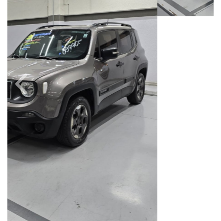
Câmbio
Combustível
Automático
Flex
Quilometragem
Ano/Modelo
104.000km
2021/2021
Cor
Final Da Placa
Cinza
XXX4C78
Fiat Dahruj
Avenida Orosimbo Maia, 1150, Loja A, Cambuí
Campinas / São Paulo