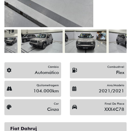
(19) 3512-9638
Solicitar proposta
Alguma dúvida ou sugestão? Escreva aqui.
Financiamento?