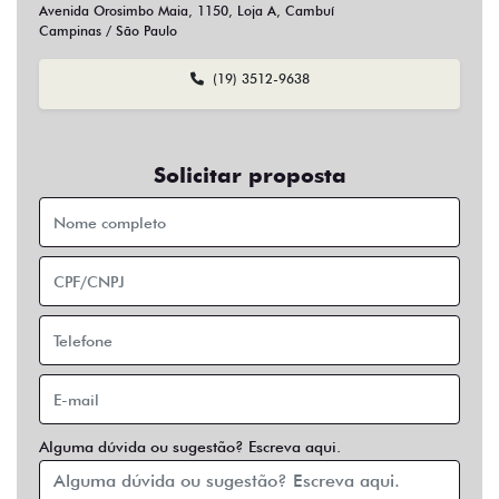
Sim
Não
Usar veículo usado como parte do pagamento?
Sim
Não
Preferência de contato:
Whatsapp
Telefone
Email
Entrar em contato
Opcionais
Abs
Air Bag
Air Bag Duplo