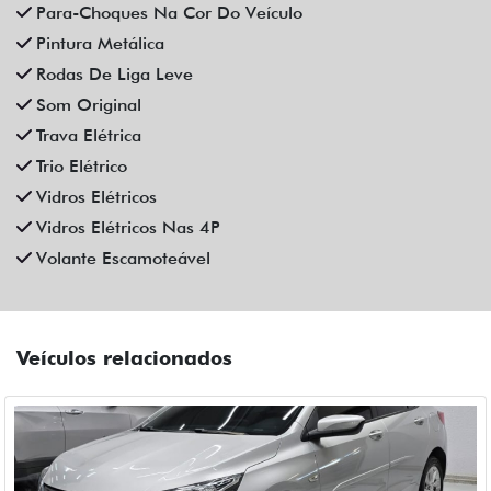
CHEVROLET
CHEVROLET ONIX 1.0 FLEX MANUAL 4P 2023
Fiat Dahruj
Campinas
R$ 72.990,00
44.000 km
2022/2023
Mais informações
Compartilhe
CHEVROLET