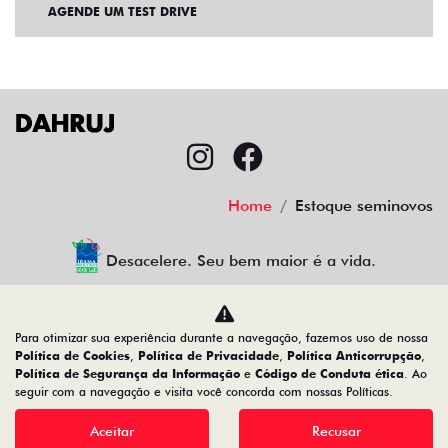
AGENDE UM TEST DRIVE
Home
Estoque seminovos
Desacelere. Seu bem maior é a vida.
Para otimizar sua experiência durante a navegação, fazemos uso de nossa
CMJ Comércio de Veículos Ltda
Política de Cookies
,
Política de Privacidade
,
Política Anticorrupção
,
Política de Segurança da Informação
e
Código de Conduta ética
. Ao
05.026.792/0024-83
seguir com a navegação e visita você concorda com nossas Políticas.
Aceitar
Recusar
Desenvolvido pela DEALERSPACE ® Direitos Reservados.