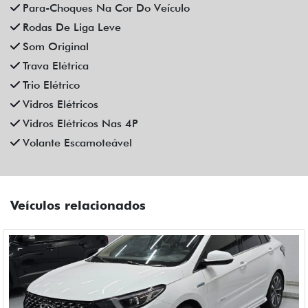
CAOA CHERY
CAOA CHERY ARRIZO 6 PRO 1.5 TCI FLEX HYBRID MAX
DRIVE CVT HIBRIDO 4P AUTOMATICO 2025
Fiat Dahruj
Campinas
R$ 129.990,00
6.400 km
2024/2025
Mais informações
Compartilhe
CAOA CHERY