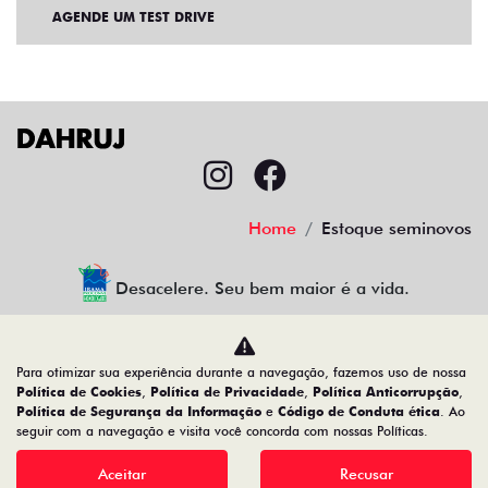
AGENDE UM TEST DRIVE
Home
Estoque seminovos
Desacelere. Seu bem maior é a vida.
Para otimizar sua experiência durante a navegação, fazemos uso de nossa
CMJ Comércio de Veículos Ltda
Política de Cookies
,
Política de Privacidade
,
Política Anticorrupção
,
Política de Segurança da Informação
e
Código de Conduta ética
. Ao
05.026.792/0024-83
seguir com a navegação e visita você concorda com nossas Políticas.
Aceitar
Recusar
Desenvolvido pela DEALERSPACE ® Direitos Reservados.