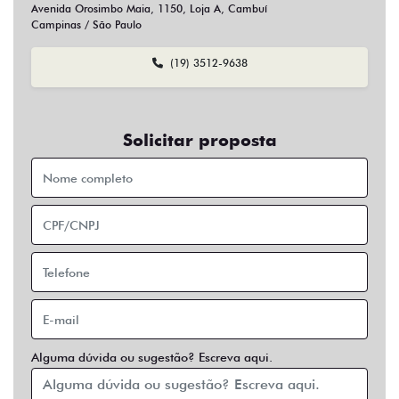
Sim
Não
Usar veículo usado como parte do pagamento?
Sim
Não
Preferência de contato:
Whatsapp
Telefone
Email
Entrar em contato
Opcionais
Abs
Air Bag
Air Bag Duplo