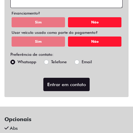
Air Bag Duplo E Lateral
Alarme
Ar Condicionado
Ar Quente
Bluetooth
Chave Reserva
Comandos No Volante
Câmera De Ré
Desembaçador Traseiro
Direção Assistida
Distribuição Eletrônica De Frenagem
Farol De Led
Farol De Neblina
Limpador Traseiro
Para-Choques Na Cor Do Veículo
Rodas De Liga Leve