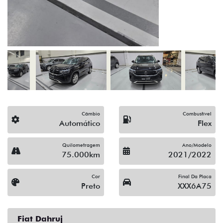
(19) 3512-9638
Solicitar proposta
Alguma dúvida ou sugestão? Escreva aqui.
Financiamento?