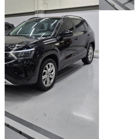
Câmbio
Combustível
Automático
Flex
Quilometragem
Ano/Modelo
75.000km
2021/2022
Cor
Final Da Placa
Preto
XXX6A75
Fiat Dahruj
Avenida Orosimbo Maia, 1150, Loja A, Cambuí
Campinas / São Paulo