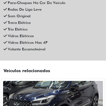
CAOA CHERY
CAOA CHERY TIGGO 5X PRO 1.5 TCI FLEX HYBRID CVT 4P
AUTOMATICO 2023
Fiat Dahruj
Campinas
R$ 111.990,00
90.000 km
2022/2023
Mais informações
Compartilhe
CHEVROLET