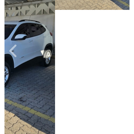
Câmbio
Combustível
Automático
Flex
Quilometragem
Ano/Modelo
71.000km
2022/2023
Cor
Final Da Placa
Branco
XXX9G06
Fiat Dahruj
Avenida Orosimbo Maia, 1150, Loja A, Cambuí
Campinas / São Paulo