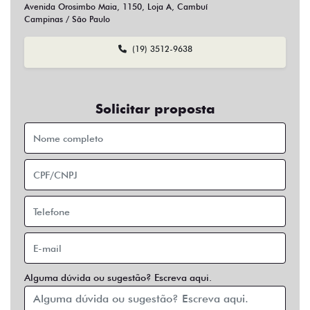
Sim
Não
Usar veículo usado como parte do pagamento?
Sim
Não
Preferência de contato:
Whatsapp
Telefone
Email
Entrar em contato
Opcionais
Abs
Air Bag
Air Bag Duplo