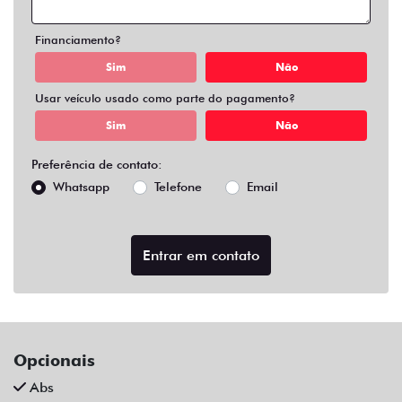
Air Bag Duplo E Lateral
Alarme
Ar Condicionado
Ar Quente
Bluetooth
Chave Reserva
Comandos No Volante
Câmera De Ré
Desembaçador Traseiro
Direção Assistida
Distribuição Eletrônica De Frenagem
Farol De Led
Farol De Neblina
Limpador Traseiro
Para-Choques Na Cor Do Veículo
Rodas De Liga Leve