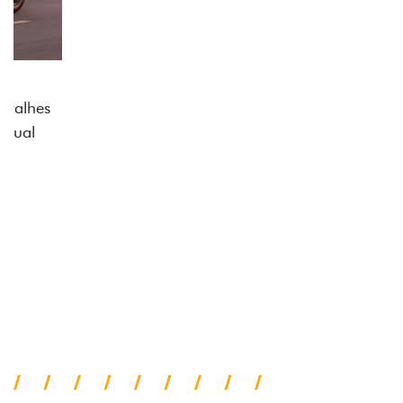
ADESIVOS ESTILIZADOS
Os adesivos aplicados no capô e nas laterais
reforçam a identidade única dessa edição para lá de
comemorativa.
Próximo
Previous
Next
Tecnologia de série
A SUA TORO POR TODOS OS
ÂNGULOS