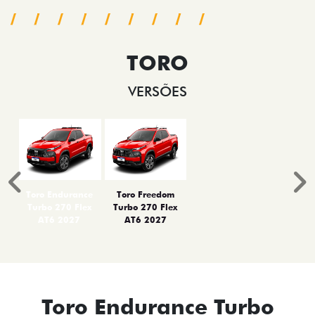
TORO
VERSÕES
Anterior
P
Toro Endurance
Toro Freedom
Turbo 270 Flex
Turbo 270 Flex
AT6 2027
AT6 2027
Toro Endurance Turbo