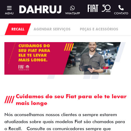
MENU
WHATSAPP
CONTATO
RECALL
AGENDAR SERVIÇOS
PEÇAS E ACESSÓRIOS
Cuidamos do seu Fiat para ele te levar
mais longe
Nós aconselhamos nossos clientes a sempre estarem
atualizados sobre quais modelos Fiat são chamados para
o Recall. Consulte os comunicadores sempre que