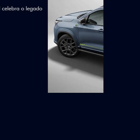
lizados e detalhes em Citrus Green criam
a.
ico