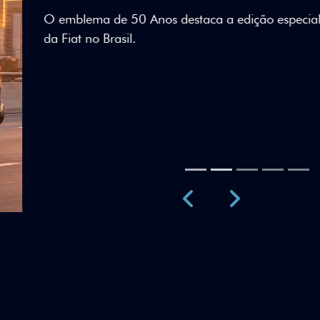
Teto bicolor, adesivos esti
uma identidade visual únic
Próximo
Previous
Next
Teto Panorâm