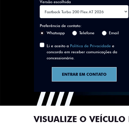
Versão escolhida
Preferência de contato:
Whatsapp
Telefone
Email
Li e aceito a
Política de Privacidade
e
concordo em receber comunicações da
concessionária.
ENTRAR EM CONTATO
VISUALIZE O VEÍCULO 