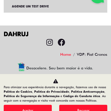
AGENDE UM TEST DRIVE
Home
VDP: Fiat Cronos
Desacelere. Seu bem maior é a vida.
Para otimizar sua experiência durante a navegação, fazemos uso de nossa
CMJ Comércio de Veículos Ltda
Política de Cookies
,
Política de Privacidade
,
Política Anticorrupção
,
Política de Segurança da Informação
e
Código de Conduta ética
. Ao
05.026.792/0024-83
seguir com a navegação e visita você concorda com nossas Políticas.
Aceitar
Recusar