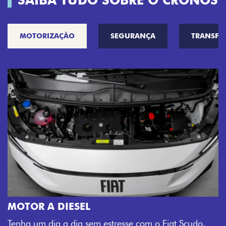
SAIBA TUDO SOBRE O CRONOS
MOTORIZAÇÃO
SEGURANÇA
TRANSF
MOTOR A DIESEL
Tenha um dia a dia sem estresse com o Fiat Scudo.