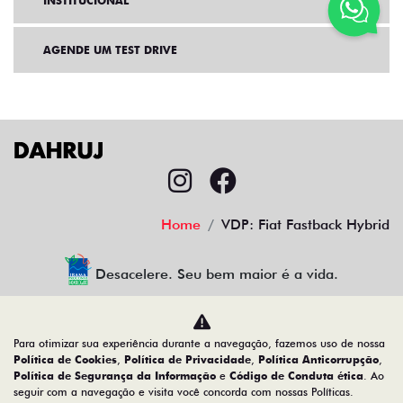
INSTITUCIONAL
AGENDE UM TEST DRIVE
Home
VDP: Fiat Fastback Hybrid
Desacelere. Seu bem maior é a vida.
Para otimizar sua experiência durante a navegação, fazemos uso de nossa
CMJ Comércio de Veículos Ltda
Política de Cookies
,
Política de Privacidade
,
Política Anticorrupção
,
Política de Segurança da Informação
e
Código de Conduta ética
. Ao
05.026.792/0024-83
seguir com a navegação e visita você concorda com nossas Políticas.