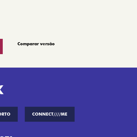
Comparar versão
K
ORTO
CONNECT////ME