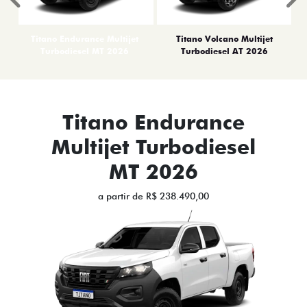
Anterior
P
Titano Endurance Multijet
Titano Volcano Multijet
Turbodiesel MT 2026
Turbodiesel AT 2026
Titano Endurance
Multijet Turbodiesel
MT 2026
a partir de R$ 238.490,00