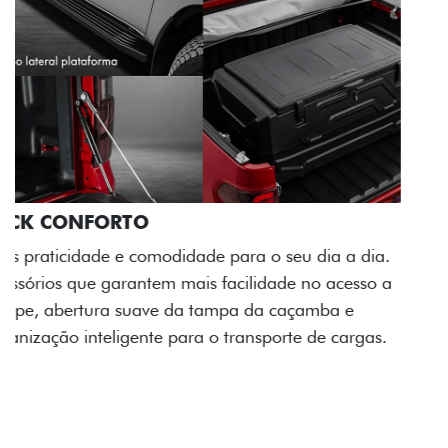
PACK OFF-ROAD
Prepare sua picape para qualquer desafio. O Pack
off-road combina engate de reboque para até 3,5
toneladas, alargadores de para-lamas e overbumper,
oferecendo mais capacidade de reboque, proteção
extra para a carroceria e um visual ainda mais
imponente para enfrentar qualquer terreno com
confiança.