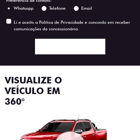
Preferência de contato:
Whatsapp
Telefone
Email
Li e aceito a
Política de Privacidade
e concordo em receber
comunicações da concessionária.
ENTRAR EM CONTATO
VISUALIZE O
VEÍCULO EM
360°