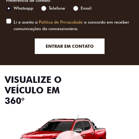
Preferência de contato:
Whatsapp
Telefone
Email
Li e aceito a
Política de Privacidade
e concordo em receber
comunicações da concessionária.
ENTRAR EM CONTATO
VISUALIZE O
VEÍCULO EM
360°