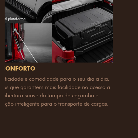
PACK OFF-ROAD
Prepare sua picape para qualquer desafio. O Pack
off-road combina engate de reboque para até 3,5
toneladas, alargadores de para-lamas e overbumper,
oferecendo mais capacidade de reboque, proteção
extra para a carroceria e um visual ainda mais
imponente para enfrentar qualquer terreno com
confiança.