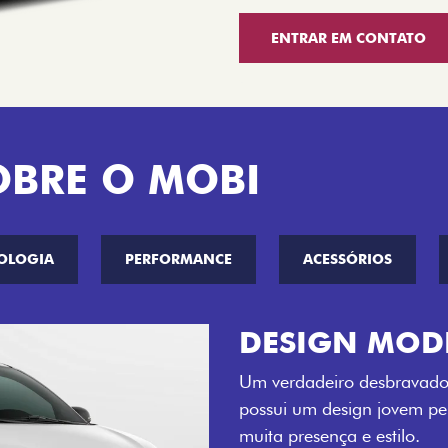
ENTRAR EM CONTATO
OBRE O MOBI
OLOGIA
PERFORMANCE
ACESSÓRIOS
CINCO OPÇÕE
O Fiat Mobi tem sempre um
entre o Preto Vulcano, Ver
Bari e Cinza Silverstone.