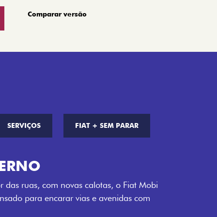
Comparar versão
SERVIÇOS
FIAT + SEM PARAR
S DE CORES
a opção de cor que é a sua cara. Escolha
melho Montecarlo, Branco Banchisa, Prata