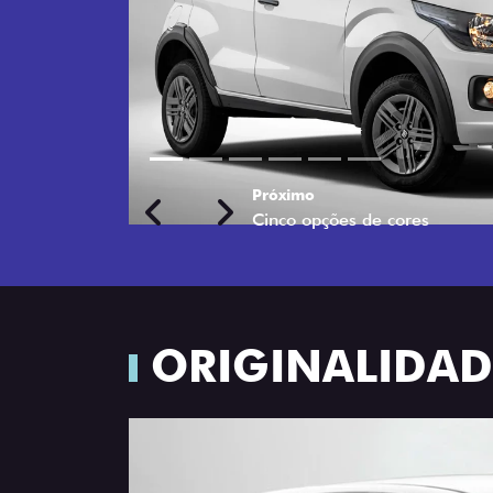
Próximo
Previous
Next
Rodas de liga leve
ORIGINALIDADE