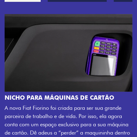
DE CARTÃO
CHAVE COM TELECOMANDO
ra ser sua grande
Agora, a chave da sua nova Fiorino 
or isso, ela agora
veículo também à distância, e não 
 para a sua máquina
fechadura. São detalhes como esse 
 a maquininha dentro
mais fluidez para o seu dia de traba