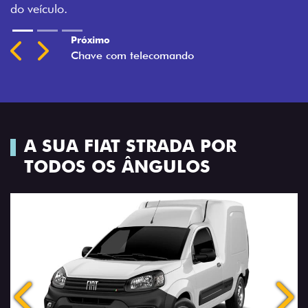
Previous
Next
A SUA FIAT STRADA POR
TODOS OS ÂNGULOS
Anterior
Próx