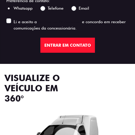
Preferência de contato:
Whatsapp
Telefone
Email
Li e aceito a
Política de Privacidade
e concordo em receber
comunicações da concessionária.
ENTRAR EM CONTATO
VISUALIZE O
VEÍCULO EM
360°