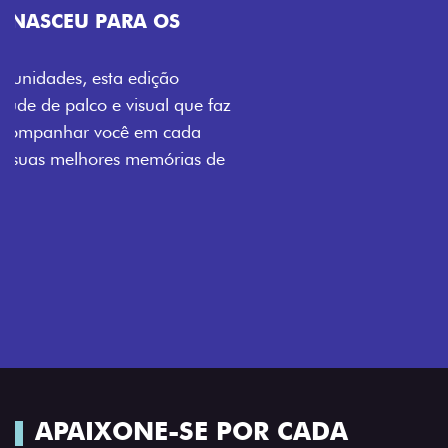
VISUAL COM ENERGIA LOLLABR
Se liga no que compõe a identidade exclusiva do
festival: série numerada, adesivo lateral LollaBR e a
soleira temática que reforçam a exclusividade,
enquanto os detalhes escurecidos, o teto bicolor e as
rodas de liga-leve aro 16” em preto brilhante
completam o visual com ainda mais estilo.
APAIXONE-SE POR CADA