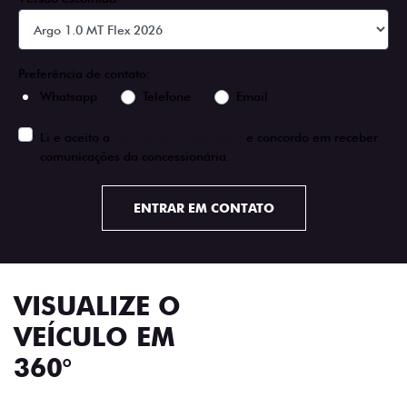
Preferência de contato:
Whatsapp
Telefone
Email
Li e aceito a
Política de Privacidade
e concordo em receber
comunicações da concessionária.
ENTRAR EM CONTATO
VISUALIZE O
VEÍCULO EM
360°