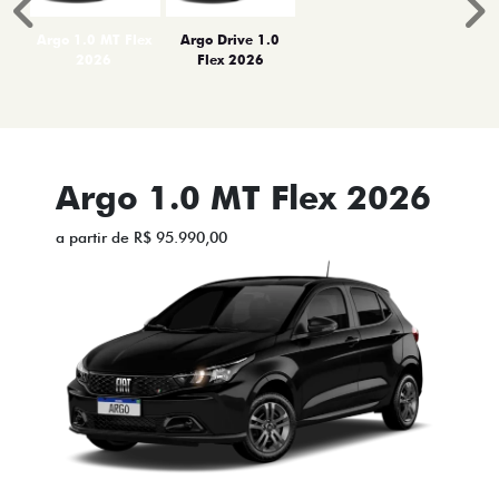
Anterior
P
Argo 1.0 MT Flex
Argo Drive 1.0
2026
Flex 2026
Argo 1.0 MT Flex 2026
a partir de R$ 95.990,00