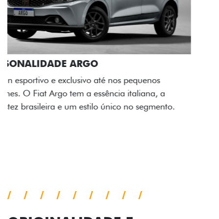
ACABAMENTO E DESIGN INTERNO
A flag italiana e o novo logo Fiat também aparecem
no interior do carro, que possui acabamento
impecável e detalhes escurecidos.
Próximo
Previous
Next
Conjunto de luzes