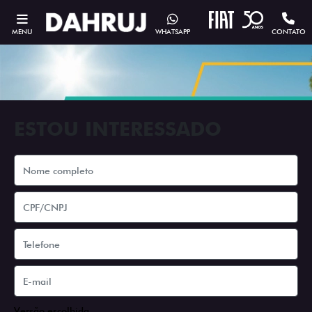
MENU
WHATSAPP
CONTATO
ESTOU INTERESSADO
Versão escolhida