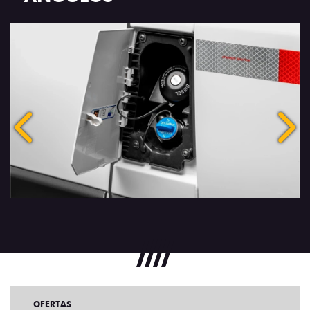
Anterior
Próx
OFERTAS