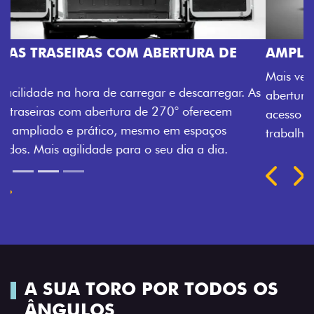
AMPLA ABERTURA DA PORTA LATERAL
Mais versatilidade para o seu carregamento. A ampla
 As
abertura da porta lateral do Novo Ducato facilita o
acesso à carga, otimizando tempo e tornando o
trabalho mais eficiente, onde quer que você esteja.
Previous
Next
A SUA TORO POR TODOS OS
ÂNGULOS