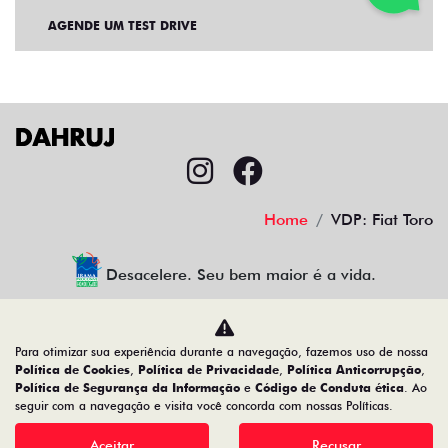
AGENDE UM TEST DRIVE
Home
VDP: Fiat Toro
Desacelere. Seu bem maior é a vida.
Para otimizar sua experiência durante a navegação, fazemos uso de nossa
CMJ Comércio de Veículos Ltda
Política de Cookies
,
Política de Privacidade
,
Política Anticorrupção
,
Política de Segurança da Informação
e
Código de Conduta ética
. Ao
05.026.792/0024-83
seguir com a navegação e visita você concorda com nossas Políticas.
Aceitar
Recusar