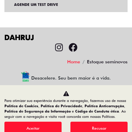
AGENDE UM TEST DRIVE
Home
Estoque seminovos
Desacelere. Seu bem maior é a vida.
Para otimizar sua experiência durante a navegação, fazemos uso de nossa
CMJ Comércio de Veículos Ltda
Política de Cookies
,
Política de Privacidade
,
Política Anticorrupção
,
Política de Segurança da Informação
e
Código de Conduta ética
. Ao
05.026.792/0024-83
seguir com a navegação e visita você concorda com nossas Políticas.
Aceitar
Recusar
Desenvolvido pela DEALERSPACE ® Direitos Reservados.