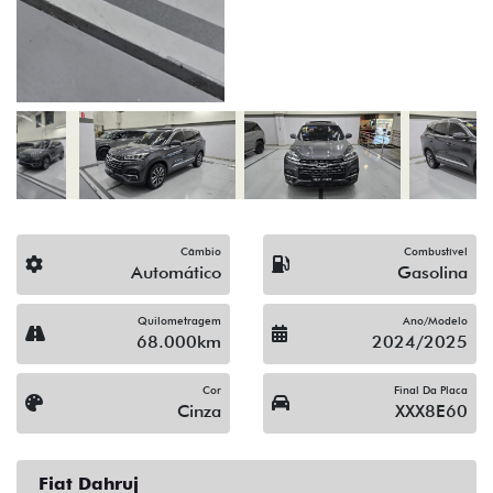
(19) 3512-9638
Solicitar proposta
Alguma dúvida ou sugestão? Escreva aqui.
Financiamento?