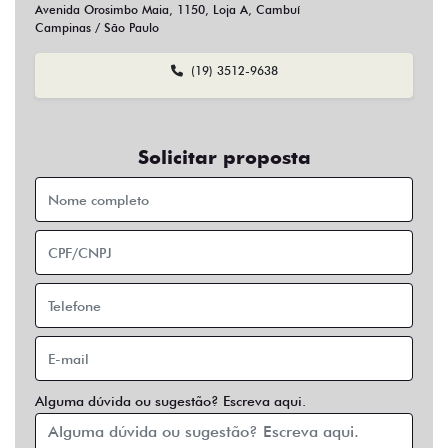
Sim
Não
Usar veículo usado como parte do pagamento?
Sim
Não
Preferência de contato:
Whatsapp
Telefone
Email
Entrar em contato
Opcionais
Abs
Air Bag
Air Bag Duplo