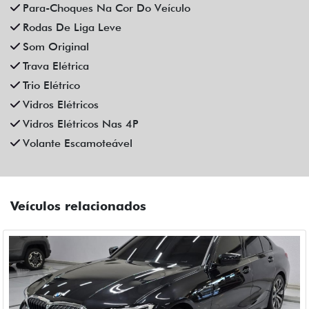
BMW
BMW 320I 2.0 16V TURBO GASOLINA GP AUTOMATICO 4P
2021
Fiat Dahruj
Campinas
R$ 195.990,00
36.000 km
2020/2021
Mais informações
Compartilhe
CHEVROLET