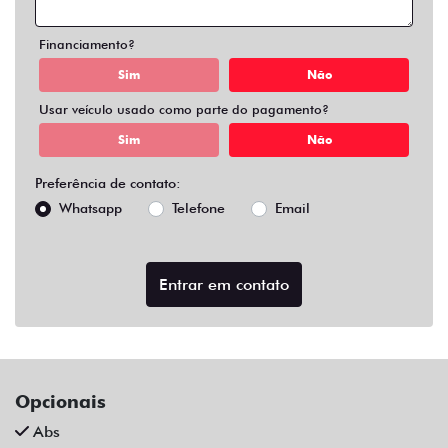
Air Bag Duplo E Lateral
Alarme
Ar Condicionado
Ar Quente
Bluetooth
Chave Reserva
Comandos No Volante
Câmera De Ré
Desembaçador Traseiro
Direção Assistida
Distribuição Eletrônica De Frenagem
Farol De Led
Farol De Neblina
Limpador Traseiro
Para-Choques Na Cor Do Veículo
Rodas De Liga Leve