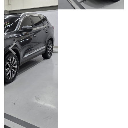
Câmbio
Combustível
Automático
Gasolina
Quilometragem
Ano/Modelo
68.000km
2024/2025
Cor
Final Da Placa
Cinza
XXX8E60
Fiat Dahruj
Avenida Orosimbo Maia, 1150, Loja A, Cambuí
Campinas / São Paulo