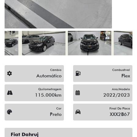
(19) 3512-9638
Solicitar proposta
Alguma dúvida ou sugestão? Escreva aqui.
Financiamento?