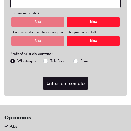
Air Bag Duplo E Lateral
Alarme
Ar Condicionado
Ar Quente
Bluetooth
Chave Reserva
Comandos No Volante
Câmera De Ré
Desembaçador Traseiro
Direção Assistida
Distribuição Eletrônica De Frenagem
Farol De Led
Farol De Neblina
Limpador Traseiro
Para-Choques Na Cor Do Veículo
Rodas De Liga Leve