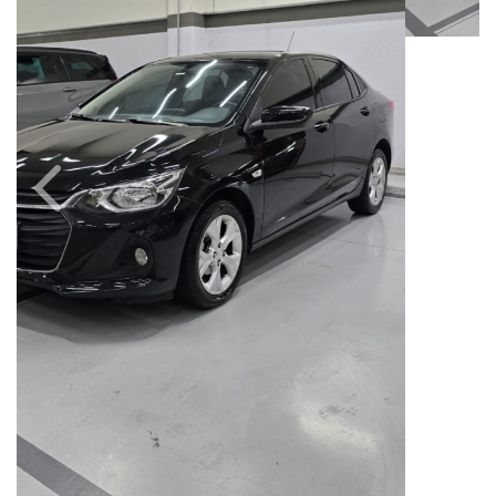
Câmbio
Combustível
Automático
Flex
Quilometragem
Ano/Modelo
115.000km
2022/2023
Cor
Final Da Placa
Preto
XXX2B67
Fiat Dahruj
Avenida Orosimbo Maia, 1150, Loja A, Cambuí
Campinas / São Paulo