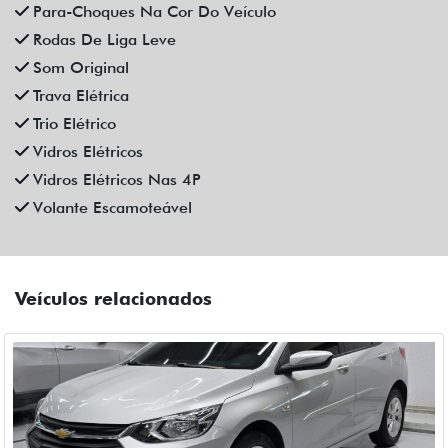
CHEVROLET
CHEVROLET ONIX 1.0 FLEX MANUAL 4P 2023
Fiat Dahruj
Campinas
R$ 72.990,00
44.000 km
2022/2023
Mais informações
Compartilhe
CHEVROLET
CHEVROLET ONIX 1.0 TURBO FLEX LTZ AUTOMATICO 4P