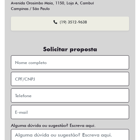
Sim
Não
Usar veículo usado como parte do pagamento?
Sim
Não
Preferência de contato:
Whatsapp
Telefone
Email
Entrar em contato
Opcionais
Abs
Air Bag
Air Bag Duplo