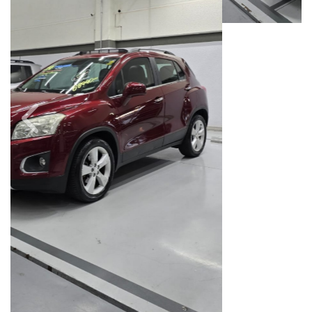
Câmbio
Combustível
Automático
Flex
Quilometragem
Ano/Modelo
78.000km
2013/2014
Cor
Final Da Placa
Vermelho
XXX7264
Fiat Dahruj
Avenida Orosimbo Maia, 1150, Loja A, Cambuí
Campinas / São Paulo