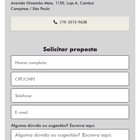
Sim
Não
Usar veículo usado como parte do pagamento?
Sim
Não
Preferência de contato:
Whatsapp
Telefone
Email
Entrar em contato
Opcionais
Abs
Air Bag
Air Bag Duplo