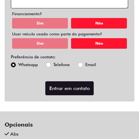
Air Bag Duplo E Lateral
Alarme
Ar Condicionado
Ar Quente
Chave Reserva
Farol De Neblina
Para-Choques Na Cor Do Veículo
Rodas De Liga Leve
Som Original
Trava Elétrica
Trio Elétrico
Vidros Elétricos
Volante Escamoteável
Veículos relacionados