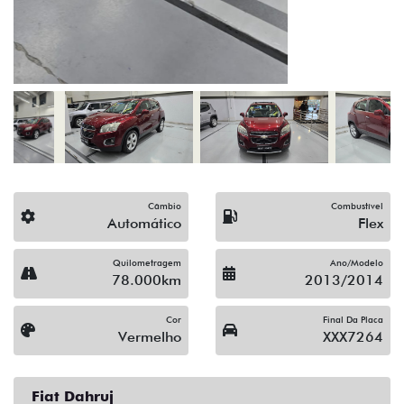
(19) 3512-9638
Solicitar proposta
Alguma dúvida ou sugestão? Escreva aqui.
Financiamento?