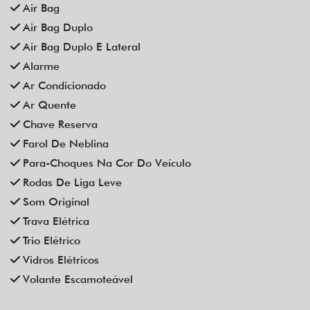
Compartilhe
CHEVROLET
CHEVROLET ONIX 1.0 FLEX MANUAL 4P 2023
Fiat Dahruj
Campinas
R$ 72.990,00
44.000 km
2022/2023
Mais informações