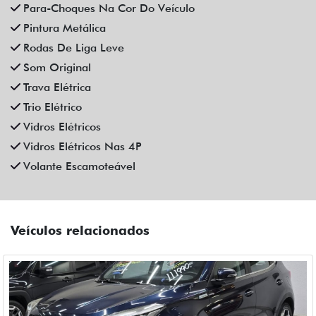
CAOA CHERY
CAOA CHERY TIGGO 5X PRO 1.5 TCI FLEX HYBRID CVT 4P
AUTOMATICO 2023
Fiat Dahruj
Campinas
R$ 111.990,00
90.000 km
2022/2023
Mais informações
Compartilhe