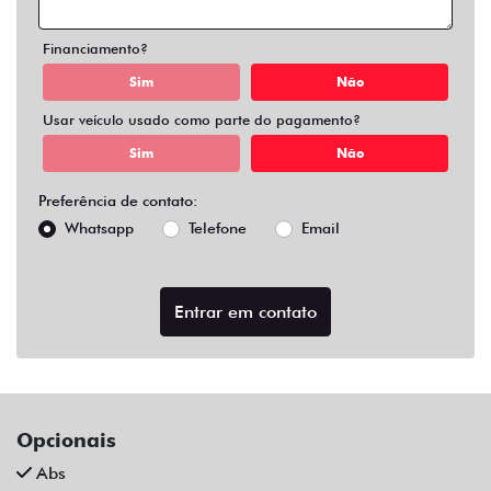
Air Bag Duplo E Lateral
Alarme
Ar Condicionado
Ar Quente
Bluetooth
Chave Reserva
Comandos No Volante
Câmera De Ré
Desembaçador Traseiro
Direção Assistida
Distribuição Eletrônica De Frenagem
Farol De Led
Farol De Neblina
Limpador Traseiro
Para-Choques Na Cor Do Veículo
Pintura Metálica