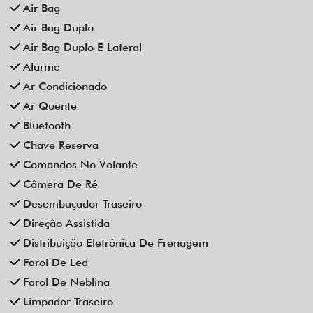
Rodas De Liga Leve
Som Original
Trava Elétrica
Trio Elétrico
Vidros Elétricos
Vidros Elétricos Nas 4P
Volante Escamoteável
Veículos relacionados
Compartilhe