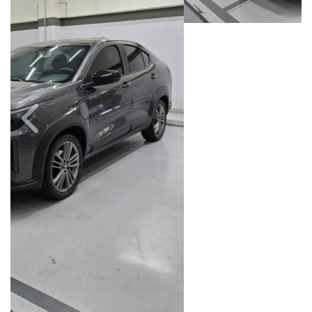
Câmbio
Combustível
Manual
Flex
Quilometragem
Ano/Modelo
105.980km
2023/2024
Cor
Final Da Placa
Cinza
XXX8H64
Fiat Dahruj
Avenida Orosimbo Maia, 1150, Loja A, Cambuí
Campinas / São Paulo