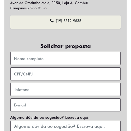
Sim
Não
Usar veículo usado como parte do pagamento?
Sim
Não
Preferência de contato:
Whatsapp
Telefone
Email
Entrar em contato
Opcionais
Abs
Air Bag
Air Bag Duplo