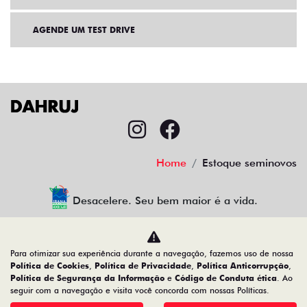
AGENDE UM TEST DRIVE
Home
Estoque seminovos
Desacelere. Seu bem maior é a vida.
Para otimizar sua experiência durante a navegação, fazemos uso de nossa
CMJ Comércio de Veículos Ltda
Política de Cookies
,
Política de Privacidade
,
Política Anticorrupção
,
Política de Segurança da Informação
e
Código de Conduta ética
. Ao
05.026.792/0024-83
seguir com a navegação e visita você concorda com nossas Políticas.