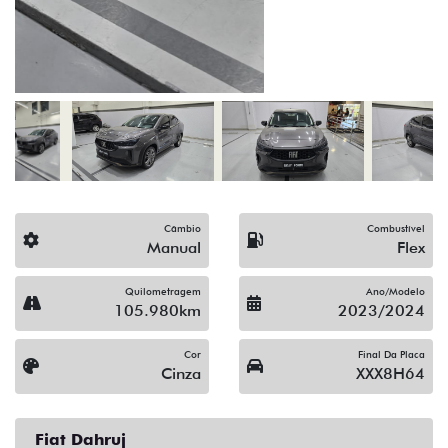
(19) 3512-9638
Solicitar proposta
Alguma dúvida ou sugestão? Escreva aqui.
Financiamento?