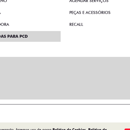
RNO
AGENDAR SERVIÇOS
A
PEÇAS E ACESSÓRIOS
DORA
RECALL
AS PARA PCD
navegação, fazemos uso de nossa
Política de Cookies
,
Política de