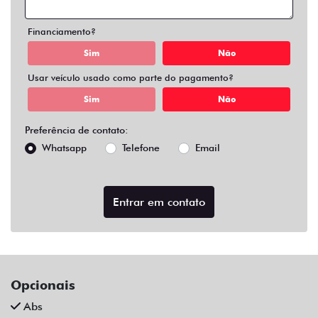
Air Bag Duplo E Lateral
Alarme
Ar Condicionado
Ar Quente
Bluetooth
Chave Reserva
Comandos No Volante
Câmera De Ré
Desembaçador Traseiro
Direção Assistida
Distribuição Eletrônica De Frenagem
Farol De Led
Farol De Neblina
Limpador Traseiro
Para-Choques Na Cor Do Veículo
Pintura Metálica