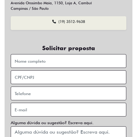
Sim
Não
Usar veículo usado como parte do pagamento?
Sim
Não
Preferência de contato:
Whatsapp
Telefone
Email
Entrar em contato
Opcionais
Abs
Air Bag
Air Bag Duplo