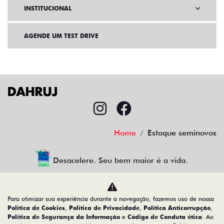
INSTITUCIONAL
AGENDE UM TEST DRIVE
Home
Estoque seminovos
Desacelere. Seu bem maior é a vida.
Para otimizar sua experiência durante a navegação, fazemos uso de nossa
CMJ Comércio de Veículos Ltda
Política de Cookies
,
Política de Privacidade
,
Política Anticorrupção
,
Política de Segurança da Informação
e
Código de Conduta ética
. Ao
05.026.792/0024-83