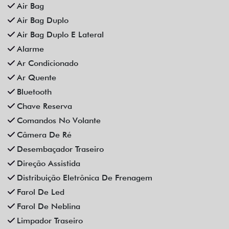
Rodas De Liga Leve
Som Original
Teto Solar
Trava Elétrica
Trio Elétrico
Vidros Elétricos
Vidros Elétricos Nas 4P
Volante Escamoteável
Veículos relacionados