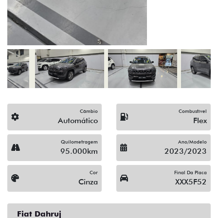
(19) 3512-9638
Solicitar proposta
Alguma dúvida ou sugestão? Escreva aqui.
Financiamento?