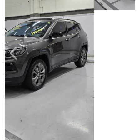
Câmbio
Combustível
Automático
Flex
Quilometragem
Ano/Modelo
95.000km
2023/2023
Cor
Final Da Placa
Cinza
XXX5F52
Fiat Dahruj
Avenida Orosimbo Maia, 1150, Loja A, Cambuí
Campinas / São Paulo