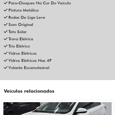
Compartilhe
CAOA CHERY
CAOA CHERY ARRIZO 6 PRO 1.5 TCI FLEX HYBRID MAX
DRIVE CVT HIBRIDO 4P AUTOMATICO 2025
Fiat Dahruj
Campinas
R$ 129.990,00
6.400 km
2024/2025
Mais informações
Compartilhe