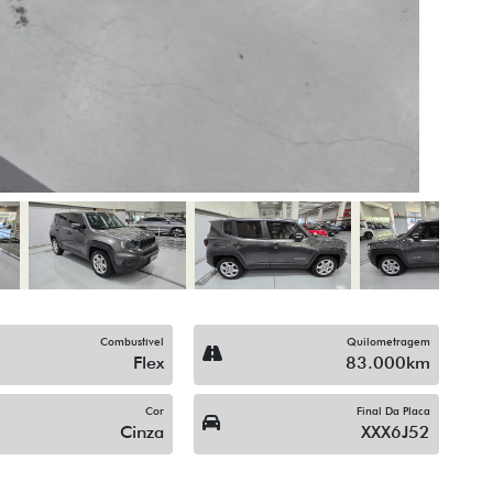
Som Original
Trio Elétrico
Vidros Elétricos Nas 4P
ompartilhe
Compartilhe
CHEVROLET
CHEVROLET
EVROLET ONIX 1.0 TURBO
CHEVROLET ONIX 1.0 TU