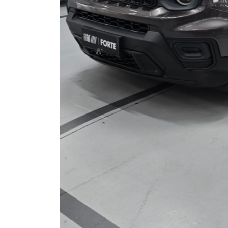
Opcionais
Abs
Air Bag Duplo
Alarme
Ar Quente
Chave Reserva
Câmera De Ré
Direção Assistida
Farol De Led
Limpador Traseiro