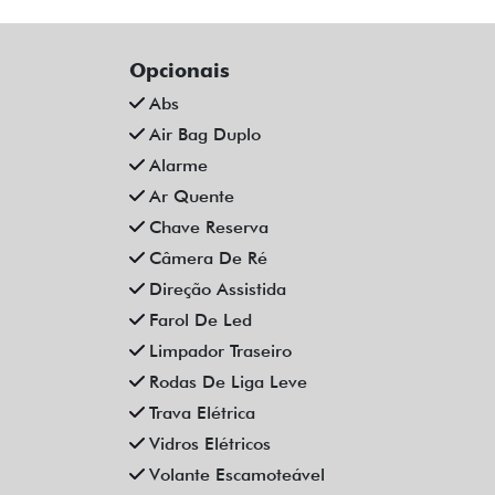
MANUAL 4P 2023
FLE
Fiat Dahruj
Campinas
R$ 72.990,00
44.000 km
2022/2023
11
Mais informações