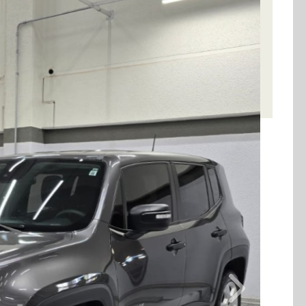
Combustível
Quilometragem
Flex
83.000km
Cor
Final Da Placa
Cinza
XXX6J52