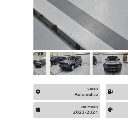
Rodas De Liga Leve
Trava Elétrica
Vidros Elétricos
Volante Escamoteável
Veículos relacionados
Compartilhe
C
CHEVROLET
CHEVROLET ONIX 1.0 FLEX
CH