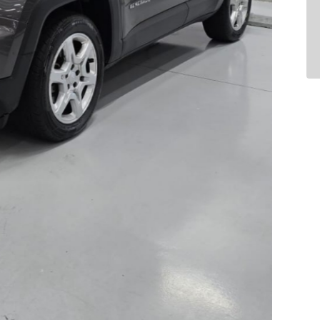
Air Bag
Air Bag Duplo E Lateral
Ar Condicionado
Bluetooth
Comandos No Volante
Desembaçador Traseiro
Distribuição Eletrônica D
Farol De Neblina
Para-Choques Na Cor Do 