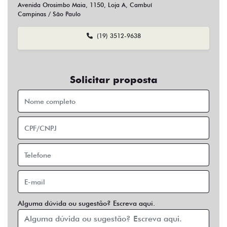
Sim
Não
Usar veículo usado como parte do pagamento?
Sim
Não
Preferência de contato:
Whatsapp
Telefone
Email
Entrar em contato
Opcionais
Abs
Air Bag
Air Bag Duplo