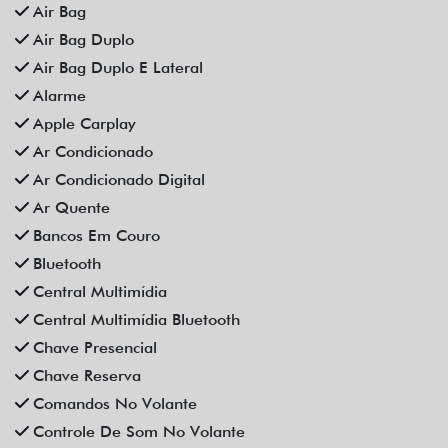
Distribuição Eletrônica De Frenagem
Espelhamento De Celular
Farol De Neblina
Faróis Full Led
Freio De Mão Eletrônico
Gps
Limpador Traseiro
Para-Choques Na Cor Do Veículo
Partida Remota
Retrovisores Elétricos
Rodas De Liga Leve
Rádio Bluetooth
Sensor De Estacionamento
Som Original
Trava Elétrica
Trio Elétrico