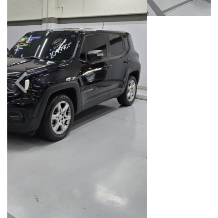
Câmbio
Combustível
Automático
Flex
Quilometragem
Ano/Modelo
33.000km
2024/2025
Cor
Final Da Placa
Preto
XXX0F27
Fiat Dahruj
Avenida Orosimbo Maia, 1150, Loja A, Cambuí
Campinas / São Paulo