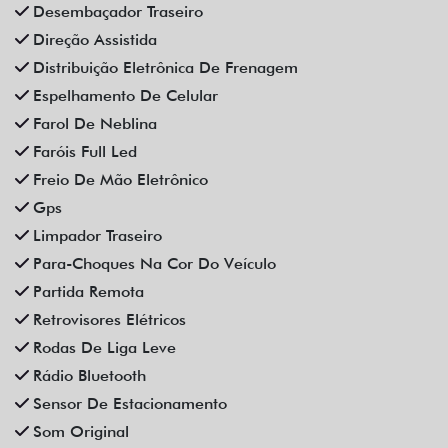
Vidros Elétricos
Vidros Elétricos Nas 4P
Volante Escamoteável
Veículos relacionados
Compartilhe
CAOA CHERY
CAOA CHERY TIGGO 5X PRO 1.5 TCI FLEX HYBRID CVT 4P
AUTOMATICO 2023
Fiat Dahruj