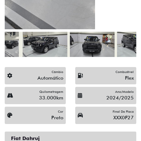
(19) 3512-9638
Solicitar proposta
Alguma dúvida ou sugestão? Escreva aqui.
Financiamento?