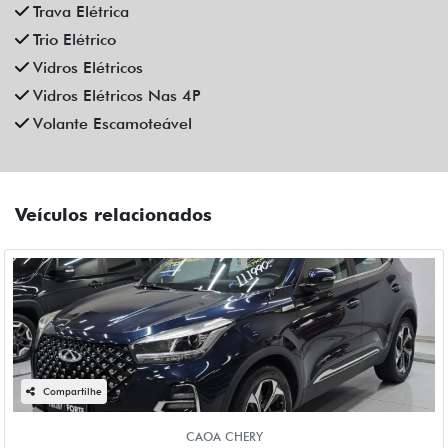
Campinas
R$ 111.990,00
90.000 km
2022/2023
Mais informações
Compartilhe
CHEVROLET
CHEVROLET CRUZE 1.4 TURBO FLEX PREMIER AUTOMATICO
4P 2023
Fiat Dahruj
Campinas