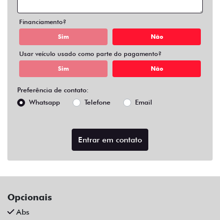
Air Bag Duplo E Lateral
Alarme
Apple Carplay
Ar Condicionado
Ar Condicionado Digital
Ar Quente
Bancos Em Couro
Bluetooth
Central Multimídia
Central Multimídia Bluetooth
Chave Presencial
Chave Reserva
Comandos No Volante
Controle De Som No Volante
Desembaçador Traseiro
Direção Assistida