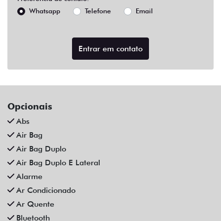
Abs
Air Bag
Air Bag Duplo
Air Bag Duplo E Lateral
Alarme
Ar Condicionado
Ar Quente
Bluetooth
Chave Reserva
Comandos No Volante
Câmera De Ré
Desembaçador Traseiro
Direção Assistida
Distribuição Eletrônica De Frenagem
Farol De Led
Farol De Neblina