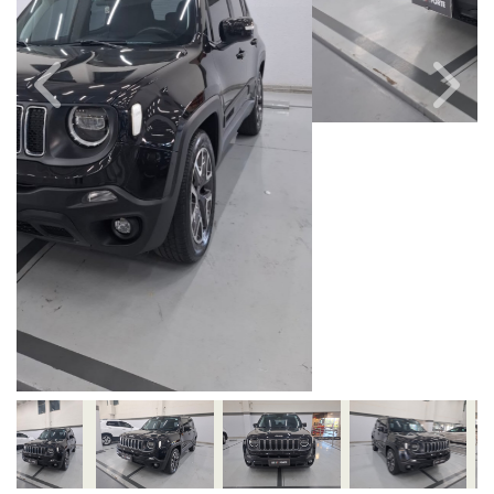
Câmbio
Combustível
Automático
Flex
Quilometragem
Ano/Modelo
53.000km
2021/2021
Cor
Final Da Placa
Preto
XXX8C38