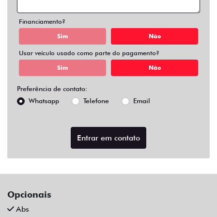
Air Bag Duplo E Lateral
Alarme
Ar Condicionado
Ar Quente
Bluetooth
Chave Reserva
Comandos No Volante
Câmera De Ré
Desembaçador Traseiro
Direção Assistida
Distribuição Eletrônica De Frenagem
Farol De Led
Farol De Neblina
Limpador Traseiro
Para-Choques Na Cor Do Veículo
Rodas De Liga Leve