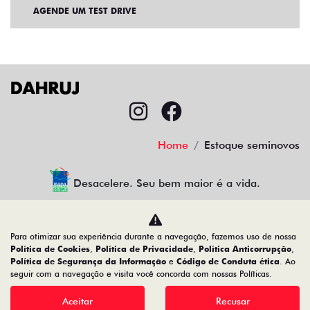
AGENDE UM TEST DRIVE
Home
Estoque seminovos
Desacelere. Seu bem maior é a vida.
Para otimizar sua experiência durante a navegação, fazemos uso de nossa
CMJ Comércio de Veículos Ltda
Política de Cookies
,
Política de Privacidade
,
Política Anticorrupção
,
Política de Segurança da Informação
e
Código de Conduta ética
. Ao
05.026.792/0024-83
seguir com a navegação e visita você concorda com nossas Políticas.
Aceitar
Recusar
Desenvolvido pela DEALERSPACE ® Direitos Reservados.