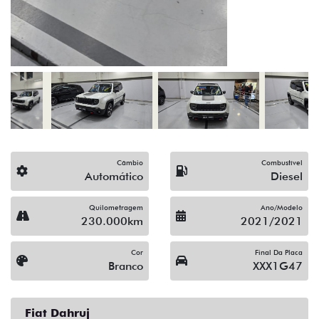
(19) 3512-9638
Solicitar proposta
Alguma dúvida ou sugestão? Escreva aqui.
Financiamento?