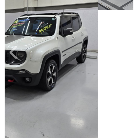
Câmbio
Combustível
Automático
Diesel
Quilometragem
Ano/Modelo
230.000km
2021/2021
Cor
Final Da Placa
Branco
XXX1G47
Fiat Dahruj
Avenida Orosimbo Maia, 1150, Loja A, Cambuí
Campinas / São Paulo