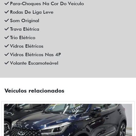
CAOA CHERY
CAOA CHERY TIGGO 5X PRO 1.5 TCI FLEX HYBRID CVT 4P
AUTOMATICO 2023
Fiat Dahruj
Campinas
R$ 111.990,00
90.000 km
2022/2023
Mais informações
Compartilhe
CHEVROLET