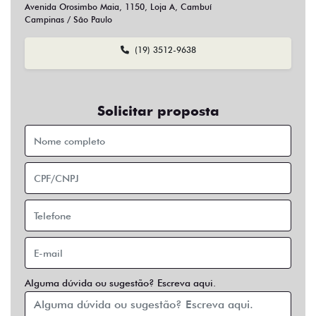
Sim
Não
Usar veículo usado como parte do pagamento?
Sim
Não
Preferência de contato:
Whatsapp
Telefone
Email
Entrar em contato
Opcionais
Abs
Air Bag
Air Bag Duplo