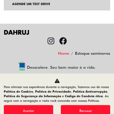
AGENDE UM TEST DRIVE
Home
Estoque seminovos
Desacelere. Seu bem maior é a vida.
Para otimizar sua experiência durante a navegação, fazemos uso de nossa
CMJ Comércio de Veículos Ltda
Política de Cookies
,
Política de Privacidade
,
Política Anticorrupção
,
Política de Segurança da Informação
e
Código de Conduta ética
. Ao
05.026.792/0024-83
seguir com a navegação e visita você concorda com nossas Políticas.
Aceitar
Recusar
Desenvolvido pela DEALERSPACE ® Direitos Reservados.