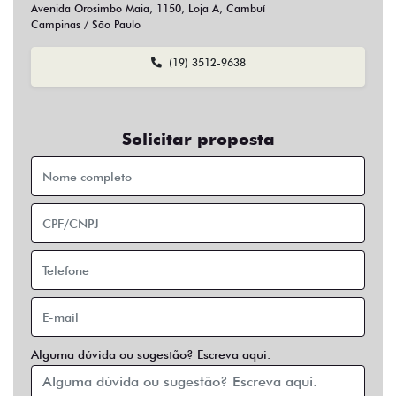
Sim
Não
Usar veículo usado como parte do pagamento?
Sim
Não
Preferência de contato:
Whatsapp
Telefone
Email
Entrar em contato
Opcionais
Abs
Air Bag
Air Bag Duplo