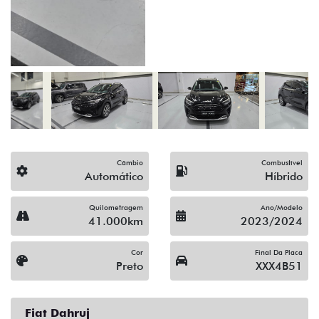
(19) 3512-9638
Solicitar proposta
Alguma dúvida ou sugestão? Escreva aqui.
Financiamento?