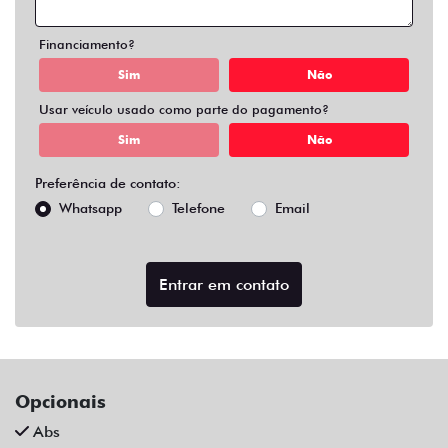
Air Bag Duplo E Lateral
Alarme
Ar Condicionado
Ar Quente
Bluetooth
Chave Reserva
Comandos No Volante
Câmera De Ré
Desembaçador Traseiro
Direção Assistida
Distribuição Eletrônica De Frenagem
Farol De Led
Farol De Neblina
Limpador Traseiro
Para-Choques Na Cor Do Veículo
Rodas De Liga Leve