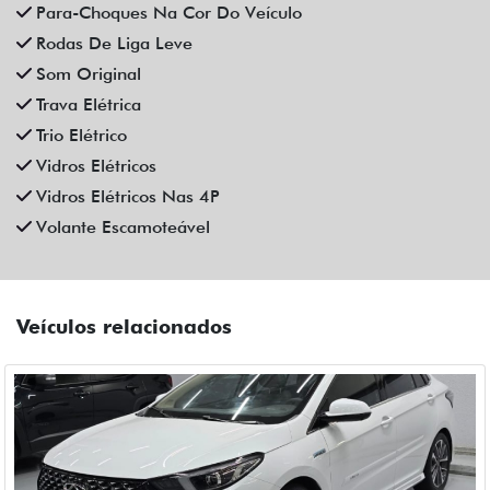
CAOA CHERY
CAOA CHERY ARRIZO 6 PRO 1.5 TCI FLEX HYBRID MAX
DRIVE CVT HIBRIDO 4P AUTOMATICO 2025
Fiat Dahruj
Campinas
R$ 129.990,00
6.400 km
2024/2025
Mais informações
Compartilhe
CAOA CHERY