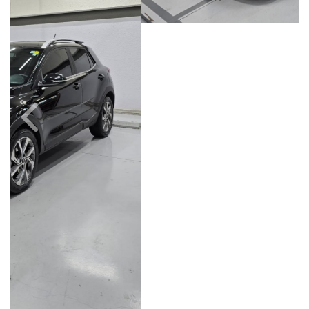
Câmbio
Combustível
Automático
Híbrido
Quilometragem
Ano/Modelo
41.000km
2023/2024
Cor
Final Da Placa
Preto
XXX4B51
Fiat Dahruj
Avenida Orosimbo Maia, 1150, Loja A, Cambuí
Campinas / São Paulo