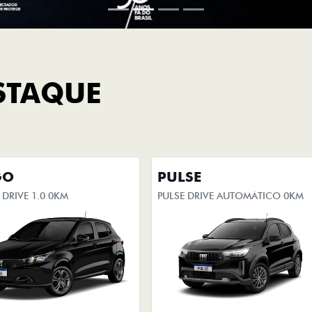
STAQUE
GO
PULSE
DRIVE 1.0 0KM
PULSE DRIVE AUTOMÁTICO 0KM
R$ 97.990,00
De: R$ 115.990,00