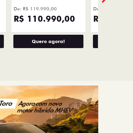
R$ 110.990,00
R$ 139.9
Quero agora!
Quero a