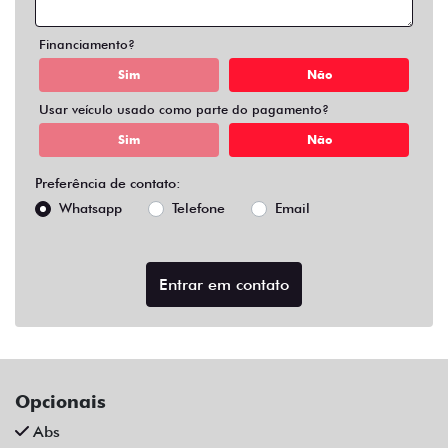
Air Bag Duplo E Lateral
Alarme
Apple Carplay
Ar Condicionado
Ar Condicionado Digital
Ar Quente
Bancos Em Couro
Bluetooth
Central Multimídia
Central Multimídia Bluetooth
Chave Presencial
Chave Reserva
Comandos No Volante
Controle De Som No Volante
Desembaçador Traseiro
Direção Assistida