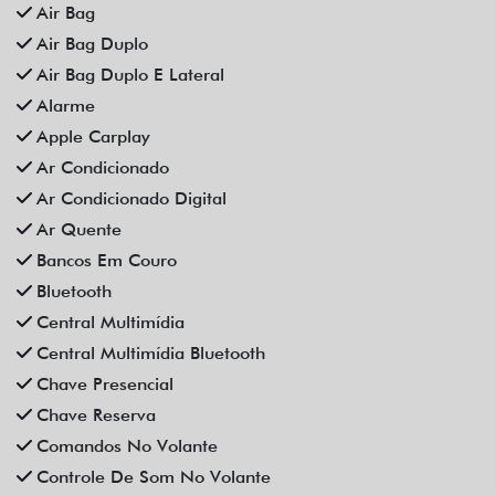
Distribuição Eletrônica De Frenagem
Espelhamento De Celular
Farol De Neblina
Faróis Full Led
Freio De Mão Eletrônico
Gps
Limpador Traseiro
Para-Choques Na Cor Do Veículo
Partida Remota
Retrovisores Elétricos
Rodas De Liga Leve
Rádio Bluetooth
Sensor De Estacionamento
Som Original
Trava Elétrica
Trio Elétrico