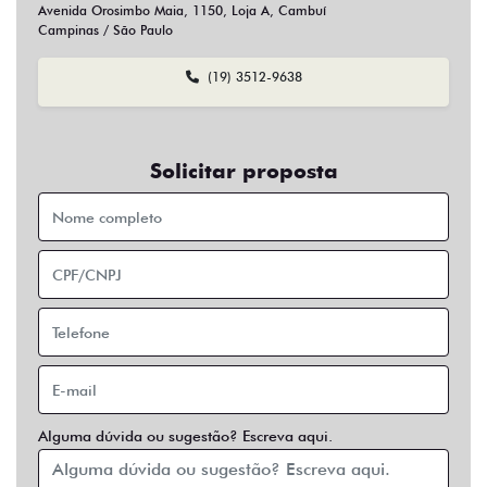
Sim
Não
Usar veículo usado como parte do pagamento?
Sim
Não
Preferência de contato:
Whatsapp
Telefone
Email
Entrar em contato
Opcionais
Abs
Air Bag
Air Bag Duplo