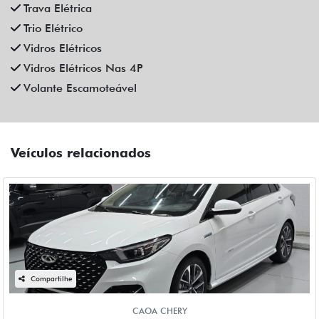
Campinas
R$ 129.990,00
6.400 km
2024/2025
Mais informações
Compartilhe
CAOA CHERY
CAOA CHERY TIGGO 8 1.6 TGDI GASOLINA TXS MAX DRIVE
DCT 4P AUTOMATICO 2025
Fiat Dahruj
Campinas