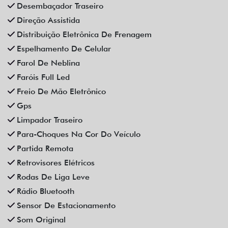
Vidros Elétricos
Vidros Elétricos Nas 4P
Volante Escamoteável
Veículos relacionados
Compartilhe
CAOA CHERY
CAOA CHERY ARRIZO 6 PRO 1.5 TCI FLEX HYBRID MAX
DRIVE CVT HIBRIDO 4P AUTOMATICO 2025
Fiat Dahruj