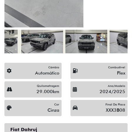
(19) 3512-9638
Solicitar proposta
Alguma dúvida ou sugestão? Escreva aqui.
Financiamento?