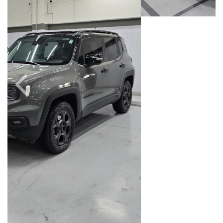
Câmbio
Combustível
Automático
Flex
Quilometragem
Ano/Modelo
29.000km
2024/2025
Cor
Final Da Placa
Cinza
XXX3B08
Fiat Dahruj
Avenida Orosimbo Maia, 1150, Loja A, Cambuí
Campinas / São Paulo